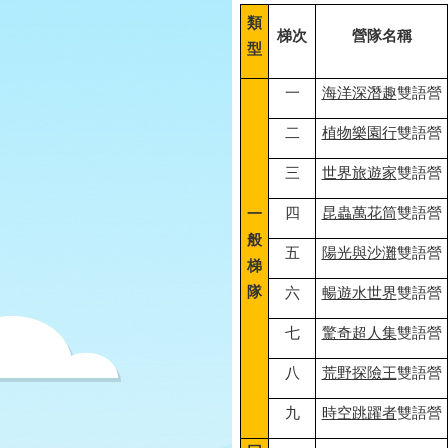
類
梯次
營隊名稱
型
一
海洋深潛趣
雙語營
二
植物樂園行
雙語營
三
世界旅遊家
雙語營
四
昆蟲萬花筒
雙語營
一
般
五
陽光與沙灘
雙語營
梯
隊
六
暢遊水世界
雙語營
七
驚奇超人集
雙語營
八
荒野探險王
雙語營
九
時空跳躍者
雙語營