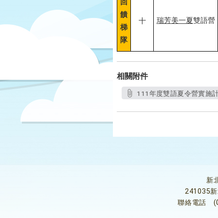
回
饋
瑞芳美一夏
雙語營
十
梯
隊
相關附件
111年度雙語夏令營實施計畫(
新
24103
聯絡電話
(