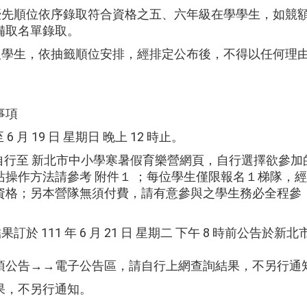
及優先順位依序錄取符合資格之五、六年級在學學生，如競
備取名單錄取。
正取學生，依抽籤順位安排，經排定公布後，不得以任何理
事項
 月 19 日 星期日 晚上 12 時止。
長自行至 新北市中小學寒暑假育樂營網頁，自行選擇欲參加
操作方法請參考 附件１ ；每位學生僅限報名１梯隊，
資格；另本營隊無須付費，請有意參與之學生務必全程參
於 111 年 6 月 21 日 星期二 下午 8 時前公告於新
項公告→→電子公告區，請自行上網查詢結果，不另行通
果，不另行通知。