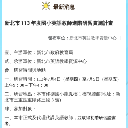
最新消息
新北市 113 年度國小英語教師進階研習實施計畫
發布單位：
新北市英語教學資源中心
|
壹、主辦單位：新北市政府教育局
貳、承辦單位：新北市英語教學資源中心
參、研習時間與地點：
一、研習時間：
113
年
7
月
4
日（星期四）至
7
月
5
日（星期五）
上午
9
：
00
～下午
4
：
00
二、研習地點：本市修德國小龍鳳樓
1
樓視聽館
(
地址：新
北市三重區重陽路三段
3
號
)
肆、參加對象：
一、本市正式及代理代課英語教師
，
並取得初階研習證書
者
。