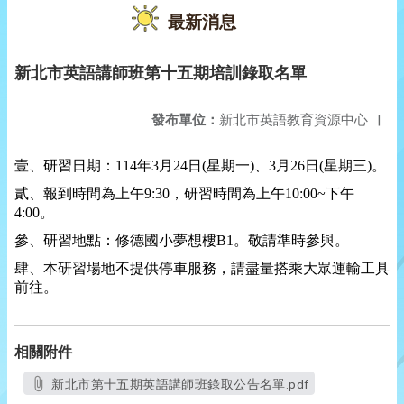
最新消息
新北市英語講師班第十五期培訓錄取名單
發布單位：
新北市英語教育資源中心
|
壹、研習日期：
114
年
3
月
24
日
(
星期一
)
、
3
月
26
日
(
星期三
)
。
貳、報到時間為上午
9:30
，研習時間為上午
10:00~
下午
4:00
。
參、研習地點：修德國小夢想樓
B1
。敬請準時參與。
肆、本研習場地不提供停車服務，請盡量搭乘大眾運輸工具
前往。
相關附件
新北市第十五期英語講師班錄取公告名單.pdf