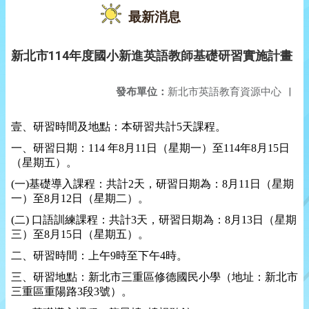
最新消息
新北市114年度國小新進英語教師基礎研習實施計畫
發布單位：
新北市英語教育資源中心
|
壹、研習時間及地點：本研習共計
5
天課程。
一、研習日期：
114
年
8
月
11
日（星期一）至
114
年
8
月
15
日
（星期五）。
(
一
)
基礎導入課程：共計
2
天，研習日期為：
8
月
11
日（星期
一）至
8
月
12
日（星期二）。
(
二
)
口語訓練課程：共計
3
天，研習日期為：
8
月
13
日（星期
三）至
8
月
15
日（星期五）。
二、研習時間：上午
9
時至下午
4
時。
三、研習地點：新北市三重區修德國民小學（地址：新北市
三重區重陽路
3
段
3
號）。