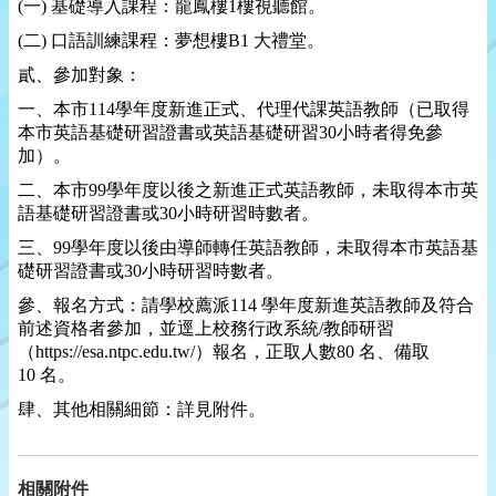
(
一
)
基礎導入課程：龍鳳樓
1
樓視聽館。
(
二
)
口語訓練課程：夢想樓
B1
大禮堂。
貳、參加對象：
一、本市
114
學年度新進正式、代理代課英語教師（已取得
本市英語基礎研習證書或英語基礎研習
30
小時者得免參
加）。
二、本市
99
學年度以後之新進正式英語教師，未取得本市英
語基礎研習證書或
30
小時研習時數者。
三、
99
學年度以後由導師轉任英語教師，未取得本市英語基
礎研習證書或
30
小時研習時數者。
參、報名方式：請學校薦派
114
學年度新進英語教師及符合
前述資格者參加，並逕上校務行政系統
/
教師研習
（
https://esa.ntpc.edu.tw/
）報名，正取人數
80
名、備取
10
名。
肆、其他相關細節：詳見附件。
相關附件