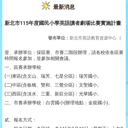
最新消息
新北市115年度國民小學英語讀者劇場比賽實施計畫
發布單位：
新北市英語教育資源中心
|
壹、承辦單位：採區賽、市賽二階段辦理，請各校依各區賽
時間報名參加，並參加相關會議。
一、區賽承辦學校
(
)
(
)
一
東區
含文山、瑞芳、七星分區
：瑞芳國小。
(
)
(
)
二
中區
含板橋、雙和、三鶯分區
：文聖國小。
(
)
(
)
三
西區
含淡水、三重、新莊分區
：光華國小。
(
)
二、市賽承辦學校：白雲國小
辦理地點：金龍國小
。
貳、報名方式：