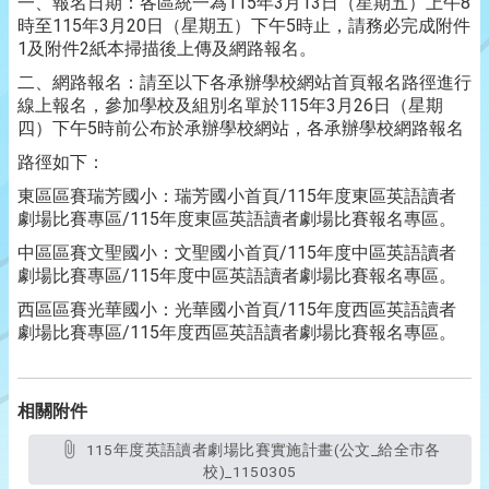
115
3
13
8
一、報名日期：各區統一為
年
月
日（星期五）上午
115
3
20
5
時至
年
月
日（星期五）下午
時止，請務必完成附件
1
2
及附件
紙本掃描後上傳及網路報名。
二、網路報名：請至以下各承辦學校網站首頁報名路徑進行
115
3
26
線上報名，參加學校及組別名單於
年
月
日（星期
5
四）下午
時前公布於承辦學校網站，各承辦學校網路報名
路徑如下：
/115
東區區賽瑞芳國小：瑞芳國小首頁
年度東區英語讀者
/115
劇場比賽專區
年度東區英語讀者劇場比賽報名專區。
/115
中區區賽文聖國小：文聖國小首頁
年度中區英語讀者
/115
劇場比賽專區
年度中區英語讀者劇場比賽報名專區。
/115
西區區賽光華國小：光華國小首頁
年度西區英語讀者
/115
劇場比賽專區
年度西區英語讀者劇場比賽報名專區。
相關附件
115年度英語讀者劇場比賽實施計畫(公文_給全市各
校)_1150305