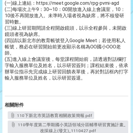
(一)線上連結：https://meet.google.com/rpg-pvmi-agd
(二)每場次上午9：30~10：00開放進入線上會議室，10：
10後不再開放進入。未準時入場者視為缺席，將不核發研
習時數。
(三)線上研習期間請全程開啟鏡頭，以示全程參與，未開啟
鏡頭者視為缺席。
(四)請以新北市的教育帳號登入Google Meet；若使用私人
帳號，務必在研習開始前更改顯示名稱為OO國小OOO老
師。
(五)進入線上會議室後，每堂課程開始前，請透過對話欄打
字輸入服務單位及姓名，以示研習簽到；課程結束後，依承
辦單位指示先完成線上研習回饋表單後，再於對話框內打字
輸入服務單位及姓名，以示研習簽退。
相關附件
110下新北市英語教育相關政策簡報.pdf
110學年度第二學期國小英語領域分區輔導研習實施計畫_
改採線上(發文)_1110427.pdf