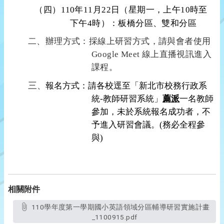
（四）
110
年
11
月
22
日（
星期一，上午
10
時
至
下午
4
時）
：板橋分區、雙和分區
二、辦理方式：採線上研習方式，請與會者使用
Google Meet
線上直播視訊
進入
課程。
三
、
報名方式：請各校逕至「新北市校務行政系
統-教師研習系統」
薦派
一名
教師
參加，未於系統報名成功者，不
予進入研習會議。(務必全程參
與)
相關附件
110學年度第一學期國小英語領域分區輔導研習實施計畫
_1100915.pdf