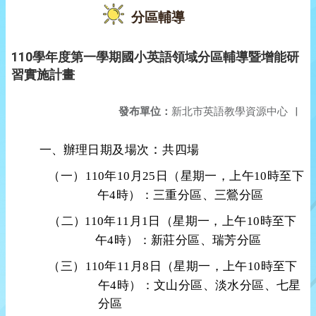
分區輔導
110學年度第一學期國小英語領域分區輔導暨增能研
習實施計畫
發布單位：
新北市英語教學資源中心
|
：
一、
辦理
日期及場次
共四場
（
一）
110
年
10
月
25
日（星期一，上午
10
時
至下
午
4
時）：
三重分區、三鶯分區
（二
）
110
年
11
月1
日
（星期一，上午
10
時
至下
午
4
時）
：新莊分區、瑞芳分區
（三）
110
年
11
月
8
日（
星期一，上午
10
時
至下
午
4
時）
：文山分區、淡水分區、七星
分區